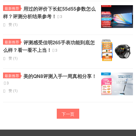
用过的评价下长虹55d55参数怎么
最新推荐
样？评测分析结果参考！
3
赞 (
1
)
评测感受佳明265手表功能到底怎
最新推荐
么样？看一看不上当！
3
赞 (
1
)
美的QN8评测入手一周真相分享！
最新推荐
3
赞 (
1
)
下一页