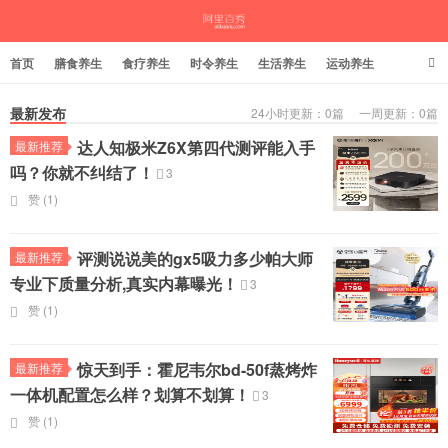
首页
膳食养生
食疗养生
时令养生
生活养生
运动养生
最新发布
24小时更新：0篇 一周更新：0篇
达人知极米Z6X第四代测评能入手
最新推荐
茱萸谷
吗？你就不纠结了！
3
赞 (
1
)
评测说说美的gx5吸力多少帕大师
最新推荐
专业下质量分析,真实内幕曝光！
3
赞 (
1
)
惊天到手：霍尼韦尔bd-50f蒸烤炸
最新推荐
一体机配置怎么样？划算不划算！
3
赞 (
1
)