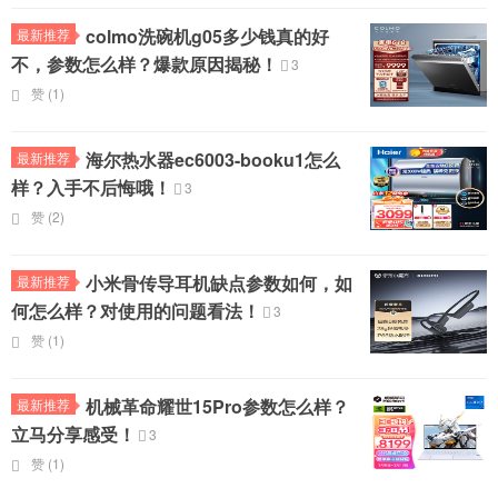
colmo洗碗机g05多少钱真的好
最新推荐
不，参数怎么样？爆款原因揭秘！
3
赞 (
1
)
海尔热水器ec6003-booku1怎么
最新推荐
样？入手不后悔哦！
3
赞 (
2
)
小米骨传导耳机缺点参数如何，如
最新推荐
何怎么样？对使用的问题看法！
3
赞 (
1
)
机械革命耀世15Pro参数怎么样？
最新推荐
立马分享感受！
3
赞 (
1
)