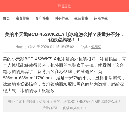
首页
膳食养生
食疗养生
时令养生
生活养生
运动养生
美的小天鹅BCD-452WKZLA电冰箱怎么样？质量好不好，
优缺点揭秘！！
茱萸谷
zhuyugu 发布于 2020-01-15 18:05:02
分类：
值得买
美的小天鹅BCD-452WKZLA电冰箱的外包装很好，冰箱很重，两
个人勉强能移动得起来，把外面的包装盒子去掉，就看到了这台
电冰箱的真容了，从背后的商标铭牌可知冰箱尺寸为
836mm*636mm*1780mm，足足一米78的个头，显得非常霸气，
冰箱的外观很惊艳，泰坦银的面板配以黑色的的内边框，时尚沉
稳大气，冰箱的做工很精致…
未经允许不得转载：
茱萸谷
»
美的小天鹅BCD-452WKZLA电冰箱怎么样？
质量好不好，优缺点揭秘！！