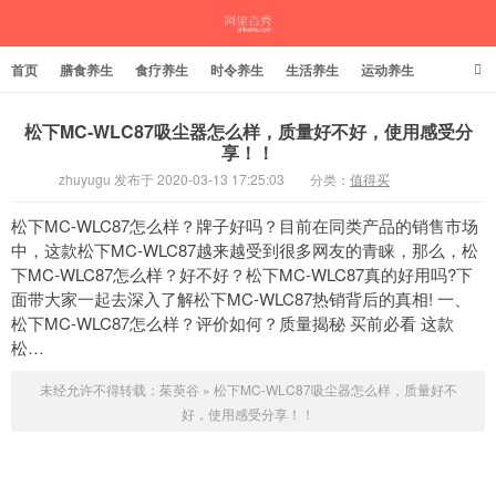
首页
膳食养生
食疗养生
时令养生
生活养生
运动养生
松下MC-WLC87吸尘器怎么样，质量好不好，使用感受分
享！！
茱萸谷
zhuyugu 发布于 2020-03-13 17:25:03
分类：
值得买
松下MC-WLC87怎么样？牌子好吗？目前在同类产品的销售市场
中，这款松下MC-WLC87越来越受到很多网友的青睐，那么，松
下MC-WLC87怎么样？好不好？松下MC-WLC87真的好用吗?下
面带大家一起去深入了解松下MC-WLC87热销背后的真相! 一、
松下MC-WLC87怎么样？评价如何？质量揭秘 买前必看 这款
松…
未经允许不得转载：
茱萸谷
»
松下MC-WLC87吸尘器怎么样，质量好不
好，使用感受分享！！